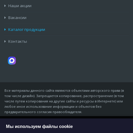
Наши акции
Вакансии
Каталог продукции
Контакты
Все материалы данного сайта являются объектами авторского права (в
том числе дизайн). Запрещается копирование, распространение (в том
числе путем копирования на другие сайты и ресурсы в Интернете) или
любое иное использование информации и объектов без
предварительного согласия правообладателя.
© Компания «Мидон», 2007 - 06 августа 2026
ИП Золотарёв Владимир Владимирович · ИНН 611343965168 · ОГРНИП
Мы используем файлы cookie
На этом веб-сайте используются файлы
cookies, которые обеспечивают работу всех
310618116800011