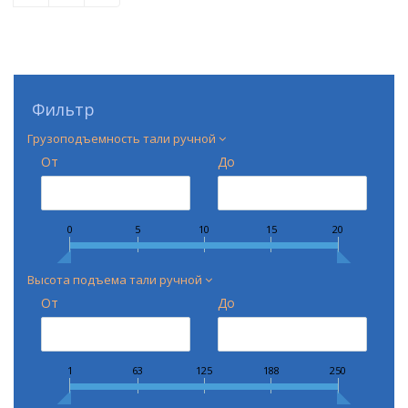
Фильтр
Грузоподъемность тали ручной
От
До
0
5
10
15
20
Высота подъема тали ручной
От
До
1
63
125
188
250