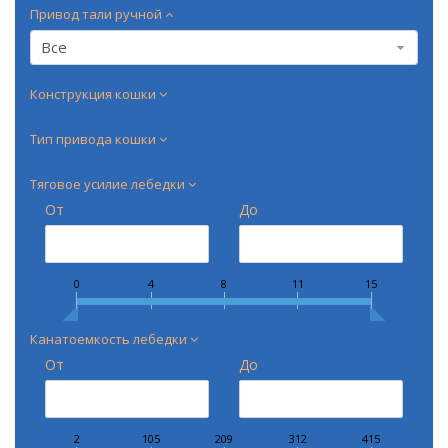
Привод тали ручной
Все
Конструкция кошки
Тип привода кошки
Тяговое усилие лебедки
От
До
0
4
8
11
15
Канатоемкость лебедки
От
До
2
105
209
312
415