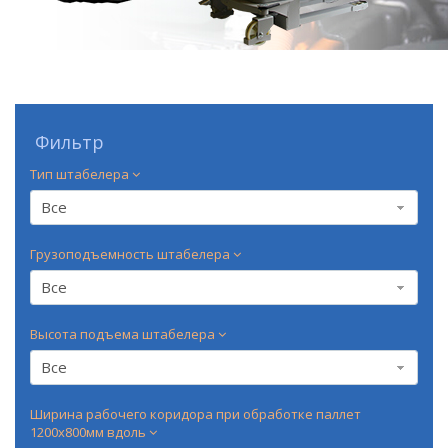
Фильтр
Тип штабелера
Все
Грузоподъемность штабелера
Все
Высота подъема штабелера
Все
Ширина рабочего коридора при обработке паллет
1200х800мм вдоль