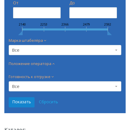
От
До
2140
2253
2366
2479
2592
Марка штабелёра
Все
Положение оператора
Готовность к отгрузке
Все
Каталог: