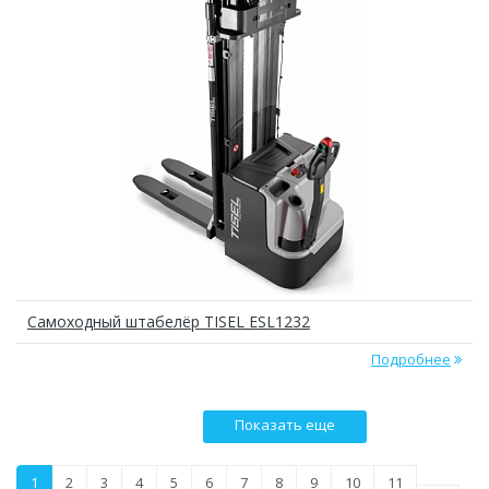
Самоходный штабелёр TISEL ESL1232
Подробнее
Показать еще
1
2
3
4
5
6
7
8
9
10
11