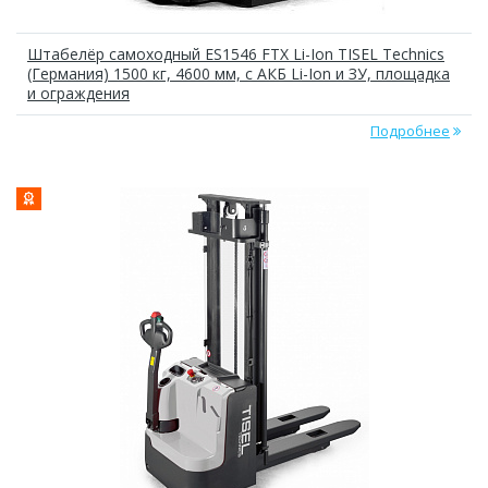
Штабелёр самоходный ES1546 FTX Li-Ion TISEL Technics
(Германия) 1500 кг, 4600 мм, с АКБ Li-Ion и ЗУ, площадка
и ограждения
Подробнее