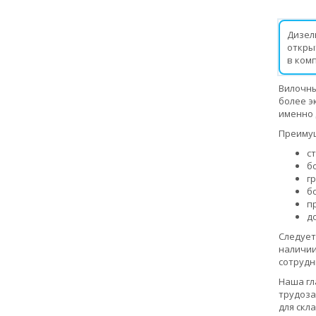
Дизел
откры
в ком
Вилочны
более э
именно 
Преимущ
с
б
г
б
п
д
Следует
наличии
сотрудн
Наша гл
трудоза
для скл