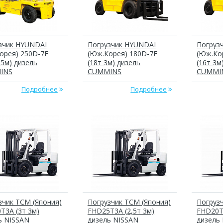
зчик HYUNDAI
Погрузчик HYUNDAI
Погруз
орея) 250D-7E
(Юж.Корея) 180D-7E
(Юж.Ко
,5м) дизель
(18т 3м) дизель
(16т 3м
INS
CUMMINS
CUMMI
Подробнее
Подробнее
зчик ТСМ (Япония)
Погрузчик ТСМ (Япония)
Погруз
T3A (3т 3м)
FHD25T3A (2,5т 3м)
FHD20T
ь NISSAN
дизель NISSAN
дизель