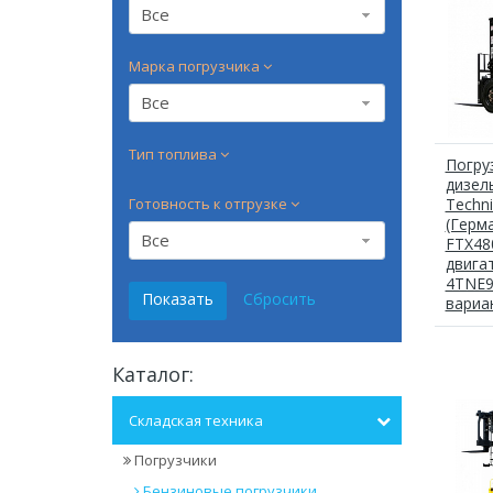
Все
Марка погрузчика
Все
Тип топлива
Погру
дизел
Готовность к отгрузке
Techn
(Герм
Все
FTX480
двига
4TNE9
вариа
Каталог:
Складская техника
Погрузчики
Бензиновые погрузчики