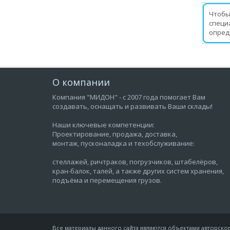
Чтобы
специ
опред
О компании
Компания "МИДОН" - с 2007 года помогает Вам
создавать, оснащать и развивать Ваши склады!
Наши ключевые компетенции:
Проектирование, продажа, доставка,
монтаж, пусконаладка и техобслуживание:
стеллажей, ричтраков, погрузчиков, штабелёров,
кран-балок, талей, а также других систем хранения,
подъёма и перемещения грузов.
Все материалы данного сайта являются объектами авторского