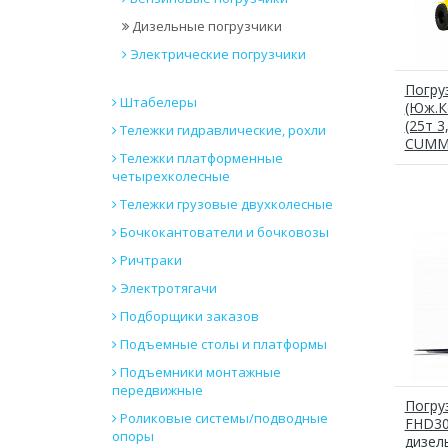
Дизельные погрузчики
Электрические погрузчики
Погру
Штабелеры
(Юж.К
(25т 3
Тележки гидравлические, рохли
CUMM
Тележки платформенные
четырехколесные
Тележки грузовые двухколесные
Бочкокантователи и бочковозы
Ричтраки
Электротягачи
Подборщики заказов
Подъемные столы и платформы
Подъемники монтажные
передвижные
Погру
Роликовые системы/подводные
FHD30
опоры
дизел