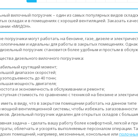
ьный вилочный погрузчик – один из самых популярных видов складск
тых складах и в помещениях с хорошей вентиляцией. Заказать кач
пании «МИДОН».
е погрузчики могут работать на бензине, газе, дизеле и электриче
кологичными и идеальны для работы в закрытых помещениях. Однако
дизельный погрузчик становится более удобным и простым в обслу
ества дизельного вилочного погрузчика:
табильный крутящий момент;
ольшой диапазон скоростей;
рузоподъемность до 40 тонн;
ольшая мощность двигателя;
ростота и экономичность в обслуживании и ремонте;
оступная стоимость по сравнению с техникой на бензине и электриче
 иметь в виду, что в закрытом помещении работать на данном типе
 мощной вентиляционной системы, чтобы избежать загазованности
иков. Дизельный погрузчик идеален для открытых складов с больши
авная задача – сделать вашу работу более комфортной, легкой и п
траты, облегчать и ускорять выполняемые персоналом операции. Та
адских помещений, например, мезонинные, консольные или
полочные