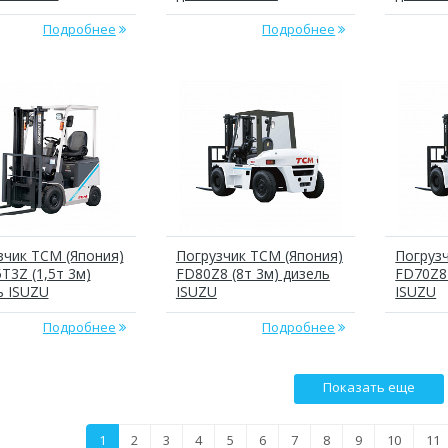
Подробнее
Подробнее
зчик ТСМ (Япония)
Погрузчик ТСМ (Япония)
Погруз
T3Z (1,5т 3м)
FD80Z8 (8т 3м) дизель
FD70Z8 
ь ISUZU
ISUZU
ISUZU
Подробнее
Подробнее
Показать еще
1
2
3
4
5
6
7
8
9
10
11