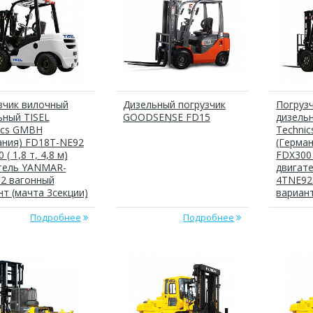
зчик вилочный
Дизельный погрузчик
Погруз
ьный TISEL
GOODSENSE FD15
дизель
ics GMBH
Techni
ания) FD18T-NE92
(Герма
 ( 1,8 т, 4,8 м)
FDX300 (
тель YANMAR-
двигат
2 вагонный
4TNE92
нт (мачта 3секции)
вариант
Подробнее
Подробнее