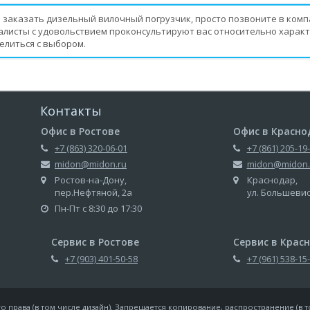
 заказать дизельный вилочный погрузчик, просто позвоните в компа
алисты с удовольствием проконсультируют вас относительно характ
елиться с выбором.
Контакты
Офис в Ростове
Офис в Красно
+7 (863) 320-06-01
+7 (861) 205-19
midon@midon.ru
midon@midon.
Ростов-на-Дону,
Краснодар,
пер.Нефтяной, 2а
ул. Большеви
Пн-Пт с 8:30 до 17:30
Сервис в Ростове
Сервис в Крас
+7 (903) 401-50-58
+7 (961) 538-15
 права (в том числе дизайн). Запрещается копирование, распространение (в т