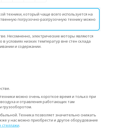
ой техники, который чаще всего используется на
ественную погрузочно-разгрузочную технику можно
стве. Несомненно, электрические моторы являются
 в условиях низких температур вне стен склада
живании и содержании.
стве.
 техники можно очень короткое время и только при
 воздуха и отравления работающих там
м грузооборотом.
рибыльной. Техника позволяет значительно снижать
кже у нас можно приобрести и другое оборудование
 стеллажи
.