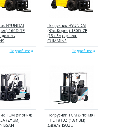
чик HYUNDAI
Погрузчик HYUNDAI
рея) 160D-7E
(Юж.Корея) 130D-7E
) дизель
(13т 3м) дизель
NS
CUMMINS
Подробнее
Подробнее
чик ТСМ (Япония)
Погрузчик ТСМ (Япония)
3A (2т 3м)
FHD18T3Z (1,8т 3м)
 NISSAN
дизель ISUZU