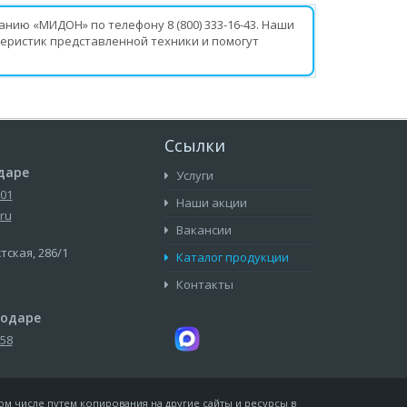
нию «МИДОН» по телефону 8 (800) 333-16-43. Наши
еристик представленной техники и помогут
Ссылки
даре
Услуги
-01
Наши акции
ru
Вакансии
стская, 286/1
Каталог продукции
Контакты
нодаре
-58
ом числе путем копирования на другие сайты и ресурсы в