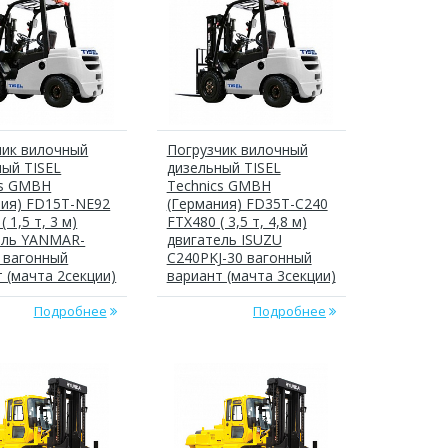
чик вилочный
Погрузчик вилочный
ный TISEL
дизельный TISEL
cs GMBH
Technics GMBH
ния) FD15T-NE92
(Германия) FD35T-C240
 1,5 т, 3 м)
FTX480 ( 3,5 т, 4,8 м)
ель YANMAR-
двигатель ISUZU
 вагонный
C240PKJ-30 вагонный
 (мачта 2секции)
вариант (мачта 3секции)
Подробнее
Подробнее