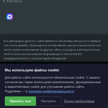
Контакты
Все материалы данного сайта являются объектами авторского права (в
том числе дизайн). Запрещается копирование, распространение (в том
числе путем копирования на другие сайты и ресурсы в Интернете) или
любое иное использование информации и объектов без
предварительного согласия правообладателя.
© Компания «Мидон», 2007 - 09 августа 2026
ИП Золотарёв Владимир Владимирович · ИНН 611343965168 · ОГРНИП
Мы используем файлы cookie
На этом веб-сайте используются файлы
cookies, которые обеспечивают работу всех
310618116800011
функций для наиболее эффективной
Для работы сайта используются обязательные cookie. С вашего
344016, г. Ростов-на-Дону, пер. Нефтяной, 2 «А», литер Ш, офис 9 ·
навигации по странице. Если вы не хотите
согласия мы также используем аналитические, функциональные
midon@midon.ru
принимать постоянные файлы cookie,
и маркетинговые cookie для улучшения работы сайта.
пожалуйста, выберите соответствующие
настройки на своём компьютере. Продолжая
Согласие на обработку персональных данных
Подробнее — в
политике конфиденциальности
.
навигацию по сайту, вы косвенно
предоставляете согласие на использование
Политика конфиденциальности
файлов cookie на этом веб-сайте. Более
Принять все
Настроить
Только необходимые
Перейти в интернет-магазин
подробная информация предоставляется в
нашей
Политике конфиденциальности
.
-->
-->