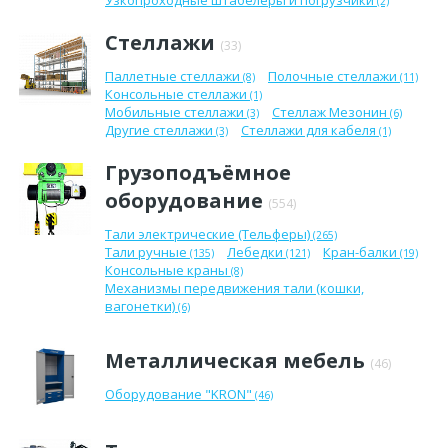
Узкопроходные штабелёры и погрузчики
(2)
Стеллажи
(33)
Паллетные стеллажи
Полочные стеллажи
(8)
(11)
Консольные стеллажи
(1)
Мобильные стеллажи
Стеллаж Мезонин
(3)
(6)
Другие стеллажи
Стеллажи для кабеля
(3)
(1)
Грузоподъёмное
оборудование
(554)
Тали электрические (Тельферы)
(265)
Тали ручные
Лебедки
Кран-балки
(135)
(121)
(19)
Консольные краны
(8)
Механизмы передвижения тали (кошки,
вагонетки)
(6)
Металлическая мебель
(46)
Оборудование "KRON"
(46)