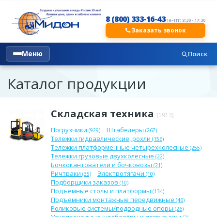
8 (800) 333-16-43
Пн–Пт: 8:30 - 17:30
Заказать звонок
Меню
Поиск
Каталог продукции
Складская техника
(1913)
Погрузчики
Штабелеры
(929)
(267)
Тележки гидравлические, рохли
(156)
Тележки платформенные четырехколесные
(255)
Тележки грузовые двухколесные
(22)
Бочкокантователи и бочковозы
(21)
Ричтраки
Электротягачи
(35)
(10)
Подборщики заказов
(10)
Подъемные столы и платформы
(134)
Подъемники монтажные передвижные
(46)
Роликовые системы/подводные опоры
(26)