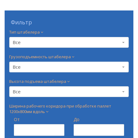
Фильтр
Тип штабелера
Все
Грузоподъемность штабелера
Все
Высота подъема штабелера
Все
Ширина рабочего коридора при обработке паллет
1200х800мм вдоль
От
До