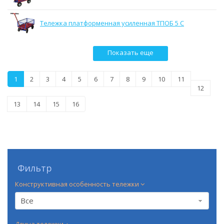
Тележка платформенная усиленная ТПОБ 5 С
Показать еще
1
2
3
4
5
6
7
8
9
10
11
12
13
14
15
16
Фильтр
Конструктивная особенность тележки
Все