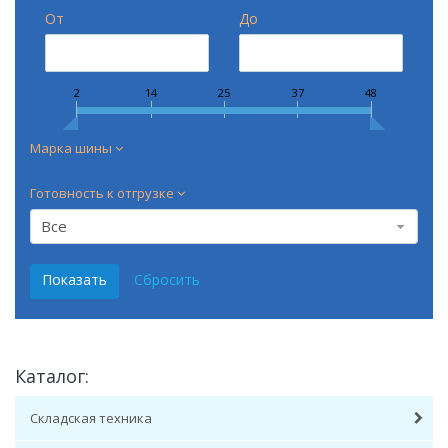
От
До
2
14
25
37
48
Марка шины
Готовность к отгрузке
Все
Каталог:
Складская техника