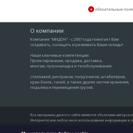
обязательные поля
*
О компании
Компания "МИДОН" - с 2007 года помогает Вам
создавать, оснащать и развивать Ваши склады!
Наши ключевые компетенции:
Проектирование, продажа, доставка,
монтаж, пусконаладка и техобслуживание:
стеллажей, ричтраков, погрузчиков, штабелёров,
кран-балок, талей, а также других систем хранения,
подъёма и перемещения грузов.
Все материалы данного сайта являются объектами авторского
Интернете) или любое иное использование информации и о
© Компания «Мидон», 2007 - 06 августа 2026