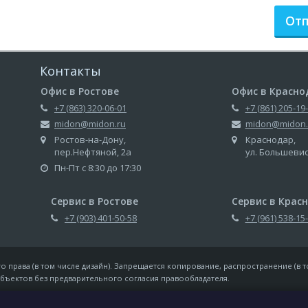
Отп
Контакты
Офис в Ростове
Офис в Красно
+7 (863) 320-06-01
+7 (861) 205-19
midon@midon.ru
midon@midon.
Ростов-на-Дону,
Краснодар,
пер.Нефтяной, 2а
ул. Большеви
Пн-Пт с 8:30 до 17:30
Сервис в Ростове
Сервис в Крас
+7 (903) 401-50-58
+7 (961) 538-15
 права (в том числе дизайн). Запрещается копирование, распространение (в т
бъектов без предварительного согласия правообладателя.
Согласие на обработку персональных данных
П