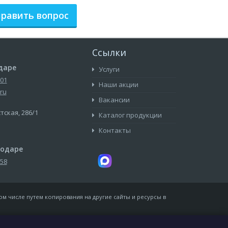
равить вопрос
Ссылки
даре
Услуги
-01
Наши акции
ru
Вакансии
стская, 286/1
Каталог продукции
Контакты
нодаре
-58
ом числе путем копирования на другие сайты и ресурсы в
олитика конфиденциальности