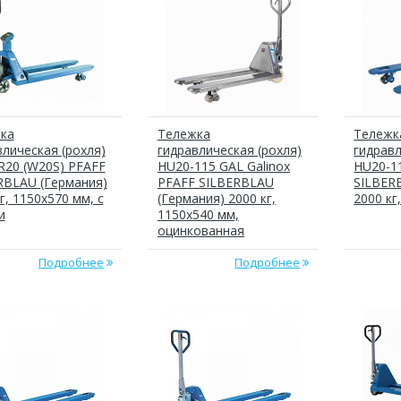
ка
Тележка
Тележк
влическая (рохля)
гидравлическая (рохля)
гидравл
R20 (W20S) PFAFF
HU20-115 GAL Galinox
HU20-1
RBLAU (Германия)
PFAFF SILBERBLAU
SILBER
г, 1150х570 мм, с
(Германия) 2000 кг,
2000 кг
и
1150х540 мм,
оцинкованная
Подробнее
Подробнее