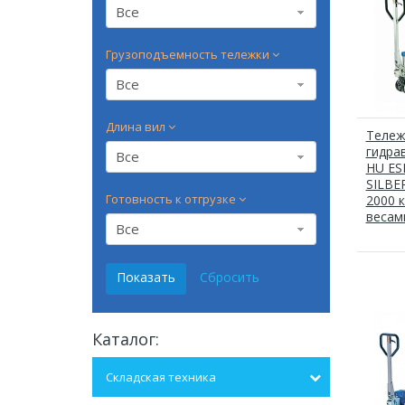
Все
Грузоподъемность тележки
Все
Длина вил
Тележ
гидра
Все
HU ES
SILBE
Готовность к отгрузке
2000 к
весам
Все
Каталог:
Складская техника