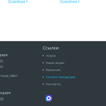
Подробнее
Подробнее
Ссылки
даре
Услуги
-01
Наши акции
ru
Вакансии
стская, 286/1
Каталог продукции
Контакты
нодаре
-58