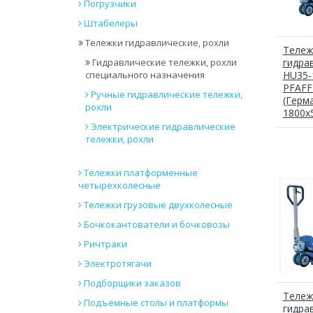
Погрузчики
Штабелеры
Тележки гидравлические, рохли
Тележ
Гидравлические тележки, рохли
гидра
специального назначения
HU35-
PFAFF
Ручные гидравлические тележки,
(Герма
рохли
1800x
Электрические гидравлические
тележки, рохли
Тележки платформенные
четырехколесные
Тележки грузовые двухколесные
Бочкокантователи и бочковозы
Ричтраки
Электротягачи
Подборщики заказов
Тележ
Подъемные столы и платформы
гидра