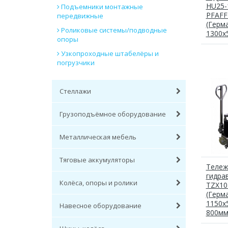
HU25-
Подъемники монтажные
PFAFF
передвижные
(Герма
Роликовые системы/подводные
1300х
опоры
Узкопроходные штабелёры и
погрузчики
Стеллажи
Грузоподъёмное оборудование
Металлическая мебель
Тяговые аккумуляторы
Тележ
гидра
Колёса, опоры и ролики
TZX10 
(Герма
1150x
Навесное оборудование
800мм