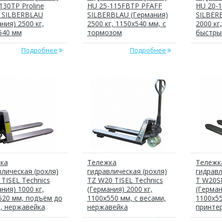
130TP Proline
HU 25-115FBTP PFAFF
HU 20-
 SILBERBLAU
SILBERBLAU (Германия)
SILBER
ния) 2500 кг,
2500 кг, 1150х540 мм, с
2000 кг
540 мм
тормозом
быстры
Подробнее
Подробнее
ка
Тележка
Тележк
влическая (рохля)
гидравлическая (рохля)
гидравл
TISEL Technics
TZ W20 TISEL Technics
T W20SP
ния) 1000 кг,
(Германия) 2000 кг,
(Герман
520 мм, подъём до
1100х550 мм, с весами,
1100х55
, нержавейка
нержавейка
принте