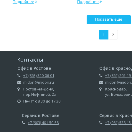
Подробнее
Подробнее
Показать еще
1
2
Контакты
Офис в Ростове
Офис в Красно
+7 (863) 320-06-01
+7 (861) 205-19
midon@midon.ru
midon@midon.
Ростов-на-Дону,
Краснодар,
пер.Нефтяной, 2а
ул. Большеви
Пн-Пт с 8:30 до 17:30
Сервис в Ростове
Сервис в Крас
+7 (903) 401-50-58
+7 (961) 538-15