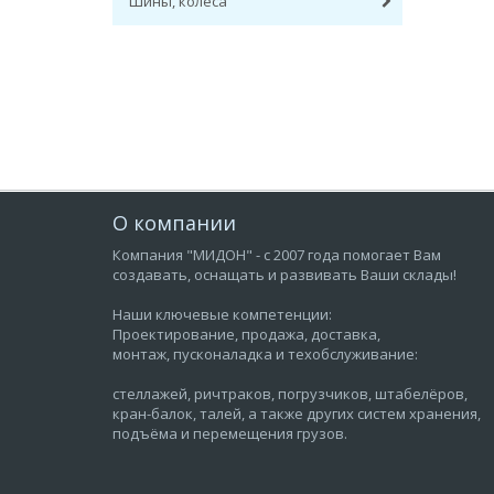
Шины, колёса
О компании
Компания "МИДОН" - с 2007 года помогает Вам
создавать, оснащать и развивать Ваши склады!
Наши ключевые компетенции:
Проектирование, продажа, доставка,
монтаж, пусконаладка и техобслуживание:
стеллажей, ричтраков, погрузчиков, штабелёров,
кран-балок, талей, а также других систем хранения,
подъёма и перемещения грузов.