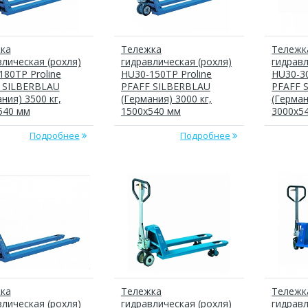
ка
Тележка
Тележк
влическая (рохля)
гидравлическая (рохля)
гидравл
180TP Proline
HU30-150TP Proline
HU30-30
 SILBERBLAU
PFAFF SILBERBLAU
PFAFF 
ния) 3500 кг,
(Германия) 3000 кг,
(Герман
540 мм
1500x540 мм
3000x5
Подробнее
Подробнее
ка
Тележка
Тележк
влическая (рохля)
гидравлическая (рохля)
гидравл