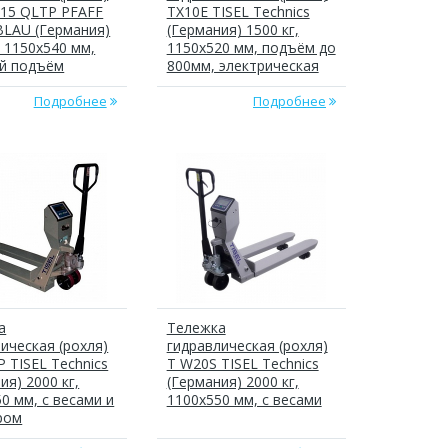
115 QLTP PFAFF
TX10E TISEL Technics
BLAU (Германия)
(Германия) 1500 кг,
, 1150х540 мм,
1150x520 мм, подъём до
й подъём
800мм, электрическая
Подробнее
Подробнее
а
Тележка
ическая (рохля)
гидравлическая (рохля)
 TISEL Technics
T W20S TISEL Technics
ия) 2000 кг,
(Германия) 2000 кг,
0 мм, с весами и
1100х550 мм, с весами
ром