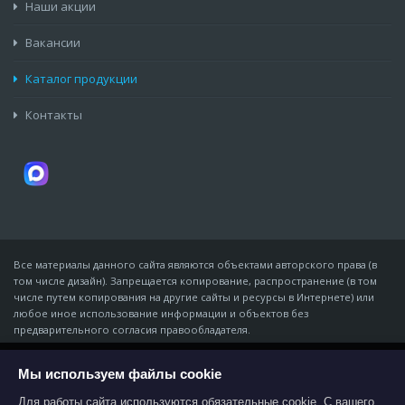
Наши акции
Вакансии
Каталог продукции
Контакты
Все материалы данного сайта являются объектами авторского права (в
том числе дизайн). Запрещается копирование, распространение (в том
числе путем копирования на другие сайты и ресурсы в Интернете) или
любое иное использование информации и объектов без
предварительного согласия правообладателя.
© Компания «Мидон», 2007 - 07 августа 2026
ИП Золотарёв Владимир Владимирович · ИНН 611343965168 · ОГРНИП
Мы используем файлы cookie
На этом веб-сайте используются файлы
cookies, которые обеспечивают работу всех
310618116800011
функций для наиболее эффективной
Для работы сайта используются обязательные cookie. С вашего
344016, г. Ростов-на-Дону, пер. Нефтяной, 2 «А», литер Ш, офис 9 ·