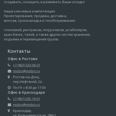
создавать, оснащать и развивать Ваши склады!
Наши ключевые компетенции:
Проектирование, продажа, доставка,
монтаж, пусконаладка и техобслуживание:
стеллажей, ричтраков, погрузчиков, штабелёров,
кран-балок, талей, а также других систем хранения,
подъёма и перемещения грузов.
Контакты
Офис в Ростове
+7 (863) 320-06-01
midon@midon.ru
Ростов-на-Дону,
пер.Нефтяной, 2а
Пн-Пт с 8:30 до 17:30
Офис в Краснодаре
+7 (861) 205-19-01
midon@midon.ru
Краснодар,
ул. Большевистская, 286/1