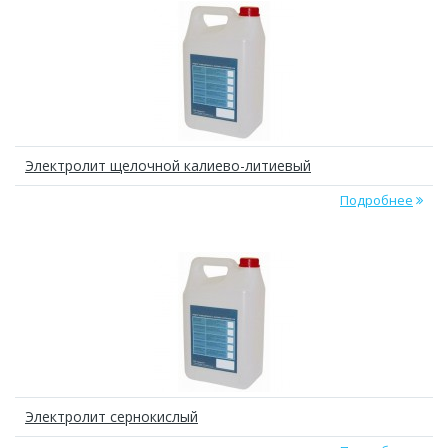
Элeктpoлит щeлoчной калиево-литиевый
Подробнее
Элeктpoлит сернокислый