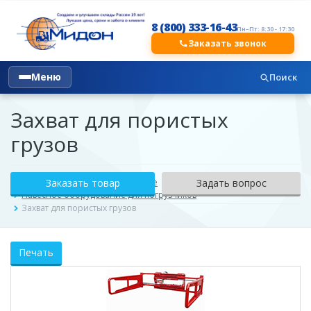
8 (800) 333-16-43
Пн–Пт: 8:30 - 17:30
Заказать звонок
Меню
Поиск
Захват для пористых
грузов
Каталог
Заказать товар
Навесное оборудование
Задать вопрос
Навесное оборудование для погрузчиков
Захват для пористых грузов
Печать