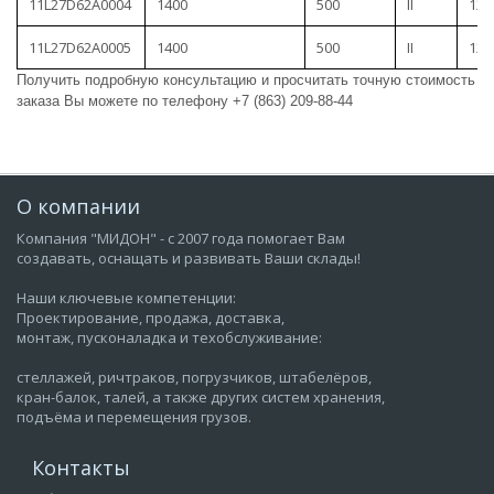
11L27D62A0004
1400
500
II
125
11L27D62A0005
1400
500
II
125
Получить подробную консультацию и просчитать точную стоимость
заказа Вы можете по телефону +7 (863) 209-88-44
О компании
Компания "МИДОН" - с 2007 года помогает Вам
создавать, оснащать и развивать Ваши склады!
Наши ключевые компетенции:
Проектирование, продажа, доставка,
монтаж, пусконаладка и техобслуживание:
стеллажей, ричтраков, погрузчиков, штабелёров,
кран-балок, талей, а также других систем хранения,
подъёма и перемещения грузов.
Контакты