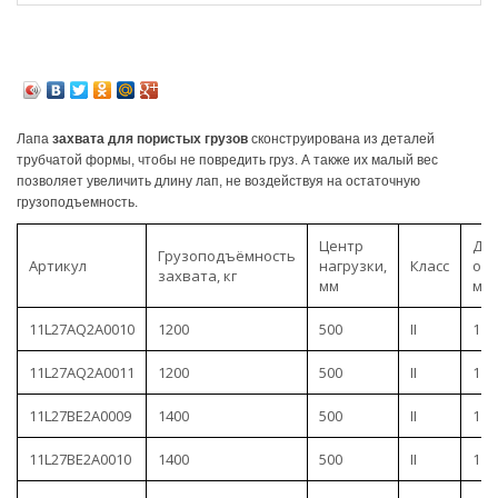
Лапа
захвата для пористых грузов
сконструирована из деталей
трубчатой формы, чтобы не повредить груз. А также их малый вес
позволяет увеличить длину лап, не воздействуя на остаточную
грузоподъемность.
Центр
Ди
Грузоподъёмность
Артикул
нагрузки,
Класс
отк
захвата, кг
мм
мм
11L27AQ2A0010
1200
500
II
115
11L27AQ2A0011
1200
500
II
115
11L27BE2A0009
1400
500
II
115
11L27BE2A0010
1400
500
II
115