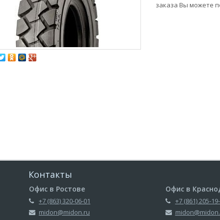
заказа Вы можете по
Контакты
Офис в Ростове
Офис в Красно
+7 (863) 320-06-01
+7 (861) 205-19
midon@midon.ru
midon@midon.