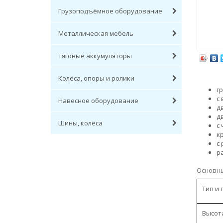
Грузоподъёмное оборудование
Металлическая мебель
Тяговые аккумуляторы
Колёса, опоры и ролики
г
с
Навесное оборудование
д
д
Шины, колёса
с
к
с 
р
Основны
Тип и
Высот