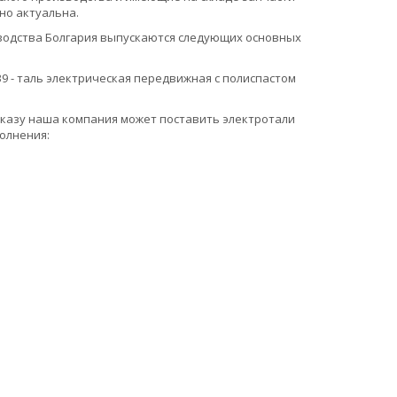
но актуальна.
водства Болгария выпускаются следующих основных
39 - таль электрическая передвижная с полиспастом
казу наша компания может поставить электротали
олнения: