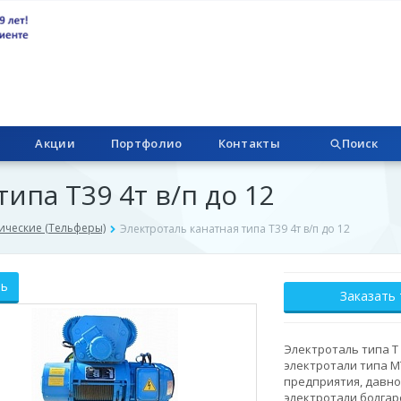
Акции
Портфолио
Контакты
Поиск
ипа Т39 4т в/п до 12
ические (Тельферы)
Электроталь канатная типа Т39 4т в/п до 12
ть
Заказать
Электроталь типа Т
электротали типа М
предприятия, давн
электротали болгар