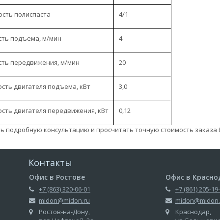
ость полиспаста
4/1
сть подъема, м/мин
4
сть передвижения, м/мин
20
сть двигателя подъема, кВт
3,0
сть двигателя передвижения, кВт
0,12
ь подробную консультацию и просчитать точную стоимость заказа Вы
Контакты
Офис в Ростове
Офис в Красно
+7 (863) 320-06-01
+7 (861) 205-19
midon@midon.ru
midon@midon.
Ростов-на-Дону,
Краснодар,