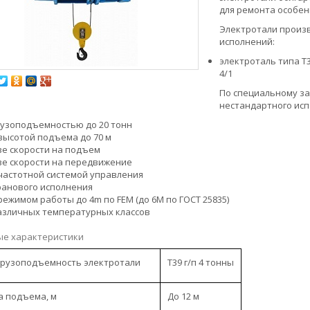
для ремонта особен
Электротали произ
исполнений:
электроталь типа Т
4/1
По специальному за
нестандартного исп
рузоподъемностью до 20 тонн
 высотой подъема до 70 м
ве скорости на подъем
ве скорости на передвижение
 частотной системой управления
ранового исполнения
режимом работы до 4m по FEM (до 6М по ГОСТ 25835)
азличных температурных классов
е характеристики
 грузоподъемность электротали
Т39 г/п 4 тонны
а подъема, м
До 12 м