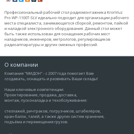
Профессиональный рабочий стол радиомонтажника KronVuz
Pro WP-1100T-SLV идеально подходит для организации рабочего
места специалиста, занимающегося сборкой, ремонтом, пайкой
и наладкой электронного оборудования. Данный стол может
быть также использован для оснащения рабочих мест
наладчиков, инженеров, метрологов, регулировщиков
радиоаппаратуры и других смежных профессий.
О компании
Компания "МИДОН" - с 2007 года помогает Вам
создавать, оснащать и развивать Ваши склады!
Наши ключевые компетенции:
Проектирование, продажа, доставка,
монтаж, пусконаладка и техобслуживание:
стеллажей, ричтраков, погрузчиков, штабелёров,
кран-балок, талей, а также других систем хранения,
подъёма и перемещения грузов.