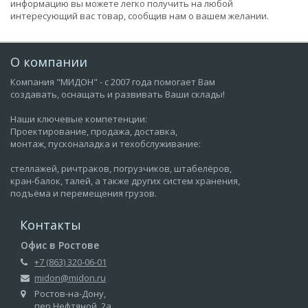
информацию вы можете легко получить на любой
интересующий вас товар, сообщив нам о вашем желании.
О компании
Компания "МИДОН" - с 2007 года помогает Вам
создавать, оснащать и развивать Ваши склады!
Наши ключевые компетенции:
Проектирование, продажа, доставка,
монтаж, пусконаладка и техобслуживание:
стеллажей, ричтраков, погрузчиков, штабелёров,
кран-балок, талей, а также других систем хранения,
подъёма и перемещения грузов.
Контакты
Офис в Ростове
+7 (863) 320-06-01
midon@midon.ru
Ростов-на-Дону,
пер.Нефтяной, 2а