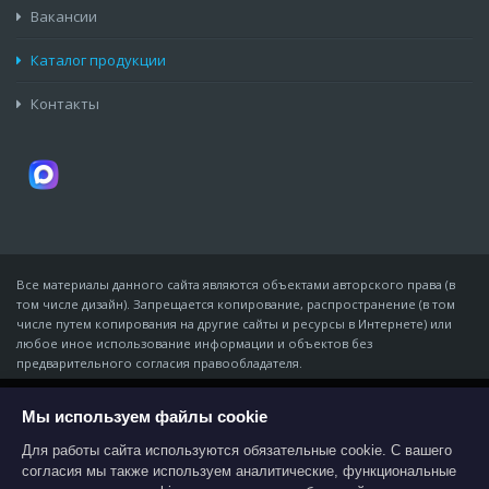
Вакансии
Каталог продукции
Контакты
Все материалы данного сайта являются объектами авторского права (в
том числе дизайн). Запрещается копирование, распространение (в том
числе путем копирования на другие сайты и ресурсы в Интернете) или
любое иное использование информации и объектов без
предварительного согласия правообладателя.
© Компания «Мидон», 2007 - 07 августа 2026
ИП Золотарёв Владимир Владимирович · ИНН 611343965168 · ОГРНИП
Мы используем файлы cookie
На этом веб-сайте используются файлы
cookies, которые обеспечивают работу всех
310618116800011
функций для наиболее эффективной
Для работы сайта используются обязательные cookie. С вашего
344016, г. Ростов-на-Дону, пер. Нефтяной, 2 «А», литер Ш, офис 9 ·
навигации по странице. Если вы не хотите
согласия мы также используем аналитические, функциональные
midon@midon.ru
принимать постоянные файлы cookie,