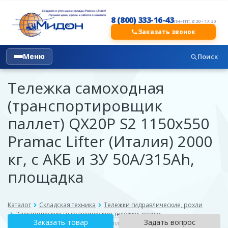
8 (800) 333-16-43
Пн–Пт: 8:30 - 17:30
Заказать звонок
Меню
Поиск
Тележка самоходная
(транспортировщик
паллет) QX20P S2 1150x550
Pramac Lifter (Италия) 2000
кг, с АКБ и ЗУ 50А/315Ah,
площадка
Каталог
Складская техника
Тележки гидравлические, рохли
Электрические гидравлические тележки, рохли
Заказать товар
Задать вопрос
Тележка самоходная (транспортировщик паллет) QX20P S2