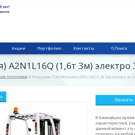
Акции
Портфолио
Контакты
Поиск
) A2N1L16Q (1,6т 3м) электро
кие погрузчики
Погрузчик ТСМ (Япония) A2N1L16Q (1,6т 3м) электро 3х 
ть
Заказать
В ближайшее время 
характеристики, ко
данный момент эту
получить на любой 