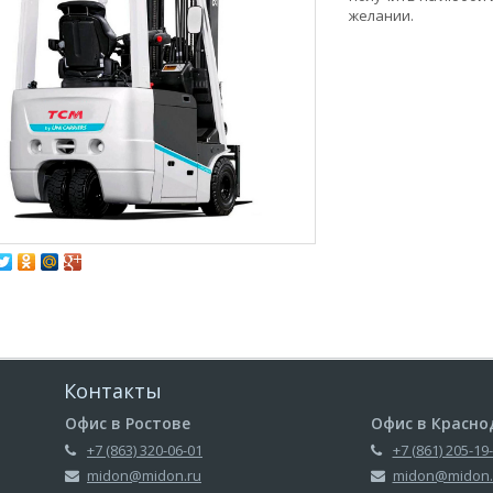
желании.
Контакты
Офис в Ростове
Офис в Красно
+7 (863) 320-06-01
+7 (861) 205-19
midon@midon.ru
midon@midon.