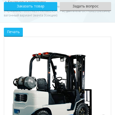
Бензиновые погрузчики
Заказать товар
Задать вопрос
Погрузчик вилочный газо-бензиновый TISEL Technics GMBH
(Германия) FG35T-K25 FTX700 ( 3,5 т, 7 м) двигатель GCT-GK25 (NISSAN)
вагонный вариант (мачта 3секции)
Печать