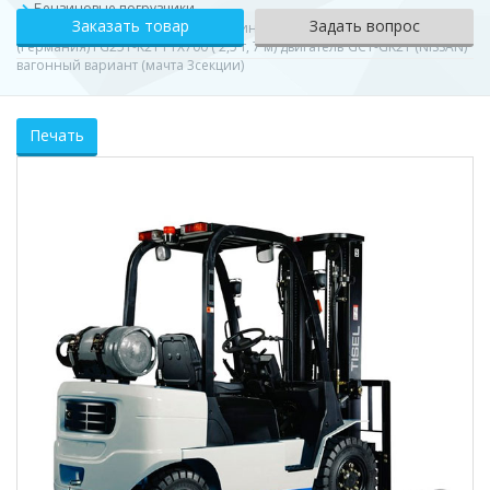
Бензиновые погрузчики
Заказать товар
Задать вопрос
Погрузчик вилочный газо-бензиновый TISEL Technics GMBH
(Германия) FG25T-K21 FTX700 ( 2,5 т, 7 м) двигатель GCT-GK21 (NISSAN)
вагонный вариант (мачта 3секции)
Печать