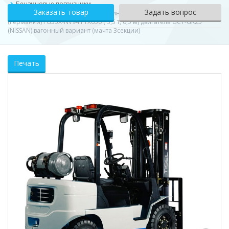
Бензиновые погрузчики
Заказать товар
Задать вопрос
Погрузчик вилочный газо-бензиновый TISEL Technics GMBH
(Германия) FG35X-NV94 FTX650 ( 3,5 т, 6,5 м) двигатель GCT-GK25
(NISSAN) вагонный вариант (мачта 3секции)
Печать