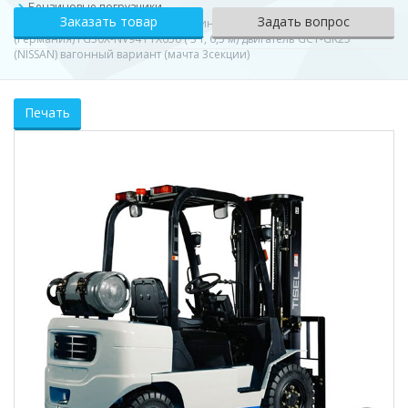
Бензиновые погрузчики
Заказать товар
Задать вопрос
Погрузчик вилочный газо-бензиновый TISEL Technics GMBH
(Германия) FG30X-NV94 FTX650 ( 3 т, 6,5 м) двигатель GCT-GK25
(NISSAN) вагонный вариант (мачта 3секции)
Печать