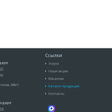
Ссылки
даре
Услуги
-01
Наши акции
ru
Вакансии
стская, 286/1
Каталог продукции
Контакты
нодаре
-58