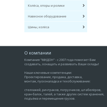
Колёса, опоры и ролики
Навесное оборудование
Шины, колёса
О компании
Компания "МИДОН" - с 2007 года помогает Вам
создавать, оснащать и развивать Ваши склады!
Наши ключевые компетенции:
Проектирование, продажа, доставка,
монтаж, пусконаладка и техобслуживание:
стеллажей, ричтраков, погрузчиков, штабелёров,
кран-балок, талей, а также других систем хранения,
подъёма и перемещения грузов.