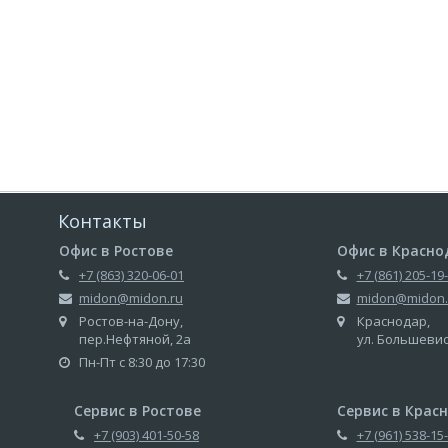
Контакты
Офис в Ростове
Офис в Красно
+7 (863) 320-06-01
+7 (861) 205-19
midon@midon.ru
midon@midon.
Ростов-на-Дону,
Краснодар,
пер.Нефтяной, 2а
ул. Большеви
Пн-Пт с 8:30 до 17:30
Сервис в Ростове
Сервис в Крас
+7 (903) 401-50-58
+7 (961) 538-15