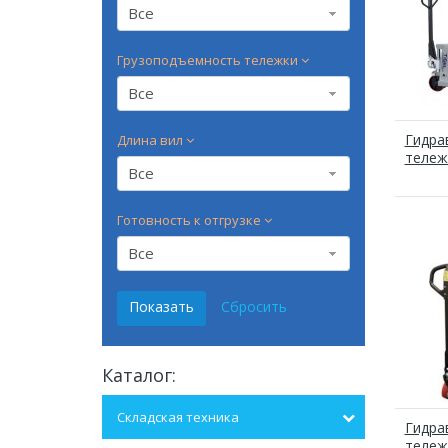
Все
Грузоподъемность тележки
Все
Гидра
Длина вил
тележ
Все
Готовность к отгрузке
Все
Каталог:
Складская техника
Гидра
тележ