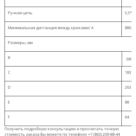
Ручная цепь
5,5*23
Минимальная дистанция между крюками/ A
880
Размеры, мм
B
380
C
183
D
263
E
88
F
64
Получить подробную консультацию и просчитать точную
стоимость заказа Вы можете по телефону +7 (863) 209-88-44