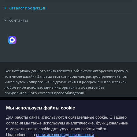
Каталог продукции
Контакты
Все материалы данного сайта являются объектами авторского права (в
том числе дизайн). Запрещается копирование, распространение (в том
числе путем копирования на другие сайты и ресурсы в Интернете) или
любое иное использование информации и объектов без
предварительного согласия правообладателя.
© Компания «Мидон», 2007 - 06 августа 2026
ИП Золотарёв Владимир Владимирович · ИНН 611343965168 · ОГРНИП
Мы используем файлы cookie
На этом веб-сайте используются файлы
cookies, которые обеспечивают работу всех
310618116800011
функций для наиболее эффективной
Для работы сайта используются обязательные cookie. С вашего
344016, г. Ростов-на-Дону, пер. Нефтяной, 2 «А», литер Ш, офис 9 ·
навигации по странице. Если вы не хотите
согласия мы также используем аналитические, функциональные
midon@midon.ru
принимать постоянные файлы cookie,
и маркетинговые cookie для улучшения работы сайта.
пожалуйста, выберите соответствующие
настройки на своём компьютере. Продолжая
Согласие на обработку персональных данных
Подробнее — в
политике конфиденциальности
.