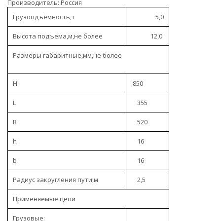
Производитель: Россия
Грузопдъёмность,т
5,0
Высота подъема,м,не более
12,0
Размеры габаритные,мм,не более
Н
850
L
355
B
520
h
16
b
16
Радиус закругления пути,м
2,5
Применяемые цепи
Грузовые: