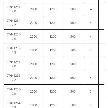
СТФ 1254-
2000
1200
500
4
1
2.0
СТФ 1254-
2200
1200
500
4
1
2.2
СТФ 1254-
2500
1200
500
4
1
2.5
СТФ 1255-
1800
1200
500
5
1
1.8
СТФ 1255-
2000
1200
500
5
1
2.0
СТФ 1255-
2200
1200
500
5
1
2.2
СТФ 1255-
2500
1200
500
5
1
2.5
СТФ 1264-
1800
1200
600
4
1
1.8