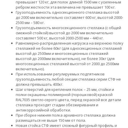
превышает 120 кг, для полок длиной 1500 мм с усиленным
ребром жесткости эта величина не превышает 100 кг.
Грузоподъемность односекционного стеллажа высотой
до 2000 мм включительно составляет 600 кг, высотой 2000-
2500 мм – 580 кг.
Грузоподъемность многосекционного стеллажа (с общей
смежной стойкой) высотой до 2000 мм включительно
составляет 500 кг, высотой 2000-2500 мм – 440 кг.
Равномерно-распределенная нагрузка на верхнюю полку
стеллажей не более 60кг (для односекционных стеллажей
высотой до 2500мм и многосекционных стеллажей
высотой до 2000мм включительно), не более 30кг (для
многосекционных стеллажей высотой от 2000 до 2500мм
включительно).
При использовании регулируемых подпятников
грузоподъемность любой секции стеллажа серии СТФ не
должна превышать 400кг.
Шаг отверстий для крепления полок – 25 мм, стойки и
полки окрашены полимерной (порошковой) краской
RAL7035 светло-серого цвета, перед окраской все детали
стеллажа проходят стадии обезжиривания и
антикоррозийной обработки.
При сборке нижняя полка архивного стеллажа должна
размещаться не выше 150 мм от пола.
Новая стойка СТФ имеет сложный фигурный профиль и