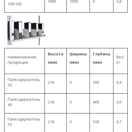
1000
1000
0
5,6
100/100
Высота
Ширина
Глубина
Наименование
Вес/
продукции
(мм)
(мм)
(мм)
кг
Папкодержатель
218
0
300
0,4
30
Папкодержатель
218
0
400
0,6
40
Папкодержатель
218
0
500
0,7
50