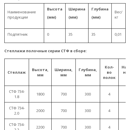
Высота
Ширина
Глубина
Наименование
Вес/
продукции
(мм)
(мм)
(мм)
кг
Подпятник
0
35
35
0,01
Стеллажи полочные серии СТФ в сборе:
Кол-
Наг
Высота,
Ширина,
Глубина,
Стеллаж
во
на 
мм
мм
мм
полок
СТФ 734-
1800
700
300
4
1
1.8
СТФ 734-
2000
700
300
4
1
2.0
СТФ 734-
2200
700
300
4
1
2.2