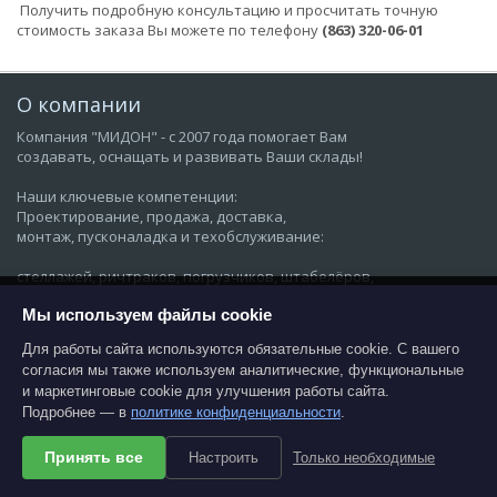
Получить подробную консультацию и просчитать точную
стоимость заказа Вы можете по телефону
(863) 320-06-01
О компании
Компания "МИДОН" - с 2007 года помогает Вам
создавать, оснащать и развивать Ваши склады!
Наши ключевые компетенции:
Проектирование, продажа, доставка,
монтаж, пусконаладка и техобслуживание:
стеллажей, ричтраков, погрузчиков, штабелёров,
кран-балок, талей, а также других систем хранения,
Мы используем файлы cookie
На этом веб-сайте используются файлы
подъёма и перемещения грузов.
cookies, которые обеспечивают работу всех
функций для наиболее эффективной
Для работы сайта используются обязательные cookie. С вашего
навигации по странице. Если вы не хотите
Контакты
согласия мы также используем аналитические, функциональные
принимать постоянные файлы cookie,
и маркетинговые cookie для улучшения работы сайта.
пожалуйста, выберите соответствующие
Офис в Ростове
настройки на своём компьютере. Продолжая
Подробнее — в
политике конфиденциальности
.
навигацию по сайту, вы косвенно
+7 (863) 320-06-01
предоставляете согласие на использование
midon@midon.ru
файлов cookie на этом веб-сайте. Более
Принять все
Настроить
Только необходимые
Перейти в интернет-магазин
подробная информация предоставляется в
Ростов-на-Дону,
нашей
Политике конфиденциальности
.