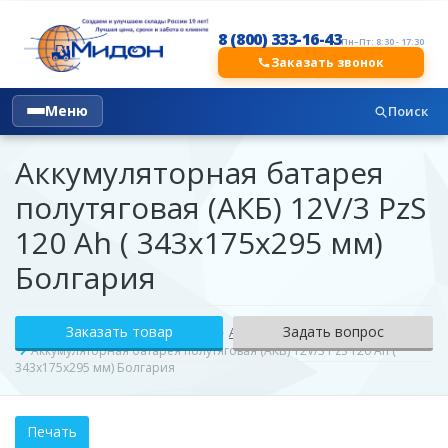
8 (800) 333-16-43
Пн–Пт: 8:30 - 17:30
Заказать звонок
Меню
Поиск
Аккумуляторная батарея
полутяговая (АКБ) 12V/3 PzS
120 Ah ( 343x175x295 мм)
Болгария
Заказать товар
Задать вопрос
Каталог
Тяговые аккумуляторы
Аккумуляторные батареи тяговые
Аккумуляторная батарея полутяговая (АКБ) 12V/3 PzS 120 Ah (
343x175x295 мм) Болгария
Печать