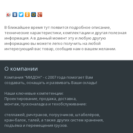
В ближайшее время тут появится подробное описание,
технические характеристики, комплектации и другая полезная
информация. А в данный момент эту и любую другую
информацию вы можете легко получить на любой
интересующий вас товар, сообщив нам о вашем желании.
О компании
Компания "МИДОН" - с 2007 года помогает Вам
создавать, оснащать и развивать Ваши склады!
Наши ключевые компетенции:
Проектирование, продажа, доставка,
монтаж, пусконаладка и техобслуживание:
стеллажей, ричтраков, погрузчиков, штабелёров,
кран-балок, талей, а также других систем хранения,
подъёма и перемещения грузов.