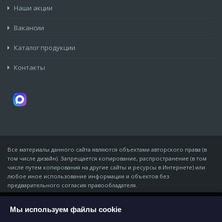
Наши акции
Вакансии
Каталог продукции
Контакты
Все материалы данного сайта являются объектами авторского права (в
том числе дизайн). Запрещается копирование, распространение (в том
числе путем копирования на другие сайты и ресурсы в Интернете) или
любое иное использование информации и объектов без
предварительного согласия правообладателя.
© Компания «Мидон», 2007 - 06 августа 2026
ИП Золотарёв Владимир Владимирович · ИНН 611343965168 · ОГРНИП
Мы используем файлы cookie
На этом веб-сайте используются файлы
cookies, которые обеспечивают работу всех
310618116800011