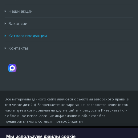
Наши акции
Вакансии
Каталог продукции
Контакты
Все материалы данного сайта являются объектами авторского права (в
том числе дизайн). Запрещается копирование, распространение (в том
числе путем копирования на другие сайты и ресурсы в Интернете) или
любое иное использование информации и объектов без
предварительного согласия правообладателя.
© Компания «Мидон», 2007 - 09 августа 2026
ИП Золотарёв Владимир Владимирович · ИНН 611343965168 · ОГРНИП
Мы используем файлы cookie
На этом веб-сайте используются файлы