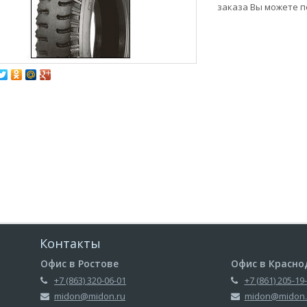
заказа Вы можете по
Контакты
Офис в Ростове
Офис в Красно
+7 (863) 320-06-01
+7 (861) 205-19
midon@midon.ru
midon@midon.